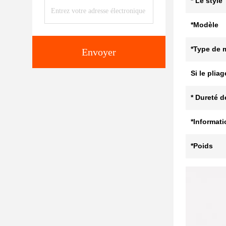
* Le style
*Modèle
*Type de 
Envoyer
Si le pliag
* Dureté d
*Informat
*Poids