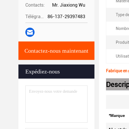
Matérie
Contacts:
Mr. Jiaxiong Wu
Type d
Télégramme:
86-137-29397483
Nombre
Produit
Contactez-nous maintenant
Utilisa
Expédiez-nous
Fabrique en
Descrip
*Marque