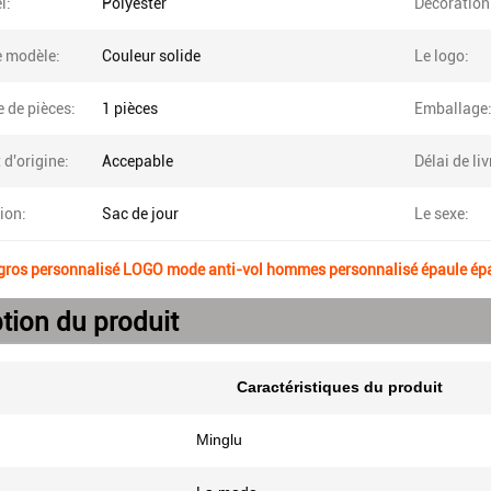
l:
Polyester
Décoration
e modèle:
Couleur solide
Le logo:
 de pièces:
1 pièces
Emballage
 d'origine:
Accepable
Délai de li
tion:
Sac de jour
Le sexe:
 gros personnalisé LOGO mode anti-vol hommes personnalisé épaule épa
tion du produit
Caractéristiques du produit
Minglu