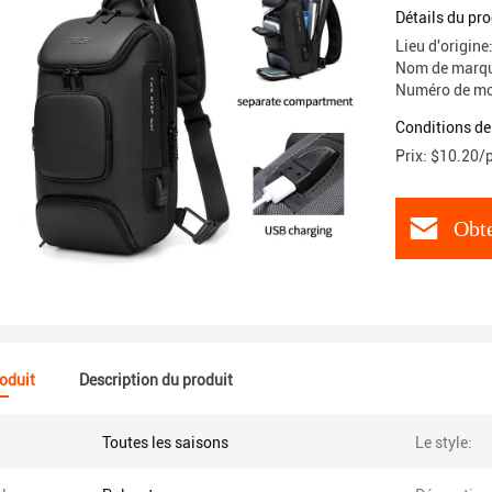
crossbody
Détails du pro
Lieu d'origin
Nom de marqu
Numéro de mo
Conditions de
Prix: $10.20/
Obte
roduit
Description du produit
Toutes les saisons
Le style: