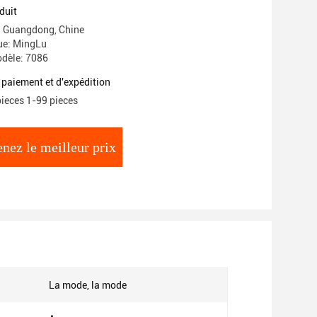
 sac à harnais pour hommes
duit
e: Guangdong, Chine
e: MingLu
dèle: 7086
 paiement et d'expédition
pieces 1-99 pieces
nez le meilleur prix
La mode, la mode