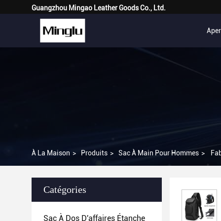
Guangzhou Mingao Leather Goods Co., Ltd.
Ape
À La Maison
>
Produits
>
Sac À Main Pour Hommes
>
Fab
Catégories
Sac À Dos D'affaires Étanche