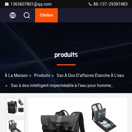
1363607801@qq.com
86-137-29397483
Citation
produits
À La Maison
>
Produits
>
Sac À Dos D'affaires Étanche À L'eau
>
Sac à dos intelligent imperméable à l'eau pour homme,
résistant à l'usure 20-39 litres