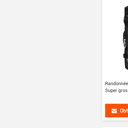
Randonnée e
Super gros
Obt