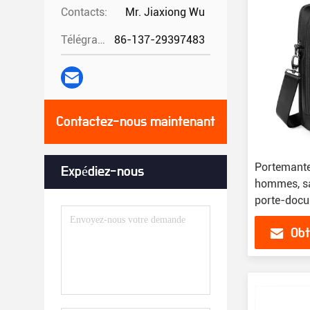
Contacts:
Mr. Jiaxiong Wu
Télégramme:
86-137-29397483
Contactez-nous maintenant
Portemante
Expédiez-nous
hommes, sac
porte-docum
Obt