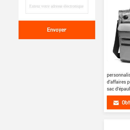
Envoyer
personnalis
d'affaires 
sac d'épau
Obt