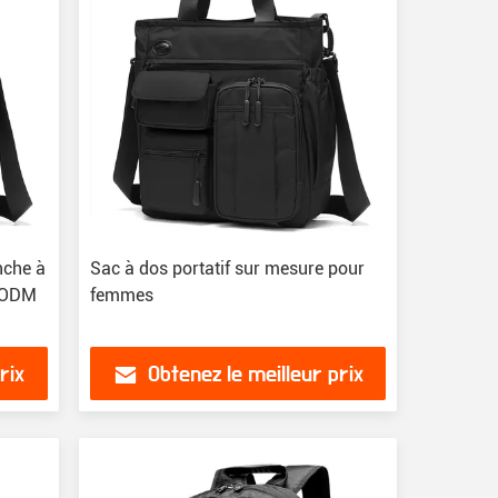
nche à
Sac à dos portatif sur mesure pour
M/ODM
femmes
rix
Obtenez le meilleur prix