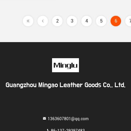
2
3
4
5
6
Guangzhou Mingao Leather Goods Co., Ltd.
1363607801@qq.com
86-137-29397483