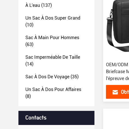
À L'eau
(137)
Un Sac À Dos Super Grand
(10)
Sac À Main Pour Hommes
(63)
Sac Imperméable De Taille
(14)
OEM/ODM B
Briefcase 
Sac À Dos De Voyage
(35)
l'épreuve de
Un Sac À Dos Pour Affaires
Obt
(8)
Contacts