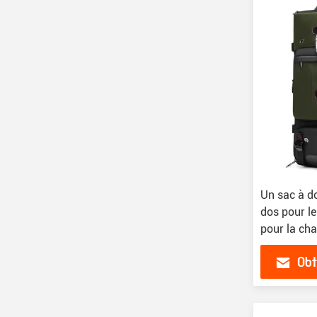
Un sac à do
dos pour le
pour la cha
litres.
Obt